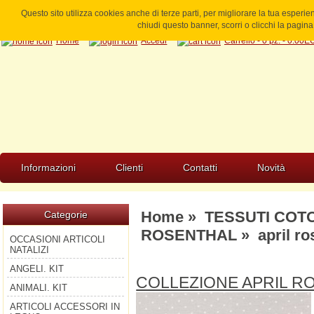
Questo sito utilizza cookies anche di terze parti, per migliorare la tua esperi
chiudi questo banner, scorri o clicchi la pagi
Home
Accedi
Carrello - 0 pz. - 0.00
Informazioni
Clienti
Contatti
Novità
Home
»
TESSUTI COT
Categorie
ROSENTHAL
» april ro
OCCASIONI ARTICOLI
NATALIZI
ANGELI. KIT
COLLEZIONE APRIL R
ANIMALI. KIT
ARTICOLI ACCESSORI IN