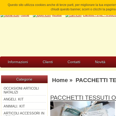
Questo sito utilizza cookies anche di terze parti, per migliorare la tua esperi
chiudi questo banner, scorri o clicchi la pagi
Home
Accedi
Carrello - 0 pz. - 0.00
Informazioni
Clienti
Contatti
Novità
Home
»
PACCHETTI T
Categorie
OCCASIONI ARTICOLI
NATALIZI
PACCHETTI TESSUTI 
ANGELI. KIT
ANIMALI. KIT
ARTICOLI ACCESSORI IN