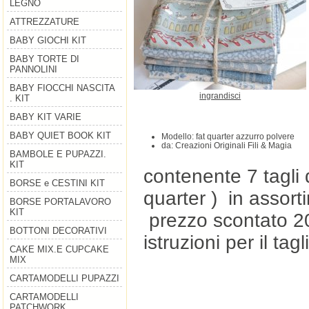
LEGNO
ATTREZZATURE
BABY GIOCHI KIT
BABY TORTE DI
PANNOLINI
BABY FIOCCHI NASCITA
ingrandisci
. KIT
BABY KIT VARIE
BABY QUIET BOOK KIT
Modello: fat quarter azzurro polvere
da: Creazioni Originali Fili & Magia
BAMBOLE E PUPAZZI.
KIT
contenente 7 tagli 
BORSE e CESTINI KIT
quarter ) in assort
BORSE PORTALAVORO
KIT
prezzo scontato 20
BOTTONI DECORATIVI
istruzioni per il tagl
CAKE MIX.E CUPCAKE
MIX
CARTAMODELLI PUPAZZI
CARTAMODELLI
PATCHWORK