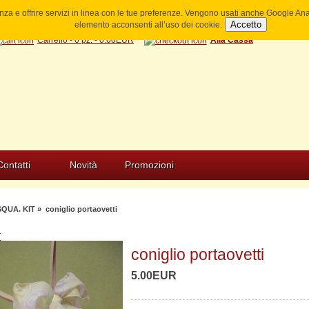
ienza e offrire servizi in linea con le tue preferenze. Vengono usati anche Google A
Accetto
elemento acconsenti all’uso dei cookie.
Carrello - 0 pz. - 0.00EUR
Alla Cassa
Contatti
Novità
Promozioni
QUA. KIT
» coniglio portaovetti
T
coniglio portaovetti
5.00EUR