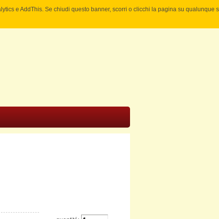
nalytics e AddThis. Se chiudi questo banner, scorri o clicchi la pagina su qualunque 