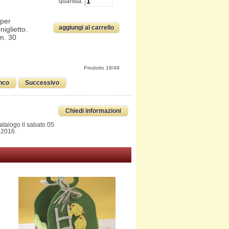
quantitá:
 per
niglietto.
cm. 30
Prodotto 18/49
nco
Successivo
Chiedi informazioni
catalogo il sabato 05
 2016.